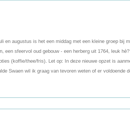
 juli en augustus is het een middag met een kleine groep bij
, een sfeervol oud gebouw - een herberg uit 1764, leuk hè? 
pties (koffie/thee/fris). Let op: In deze nieuwe opzet is aan
gulde Swaen wil ik graag van tevoren weten of er voldoende d