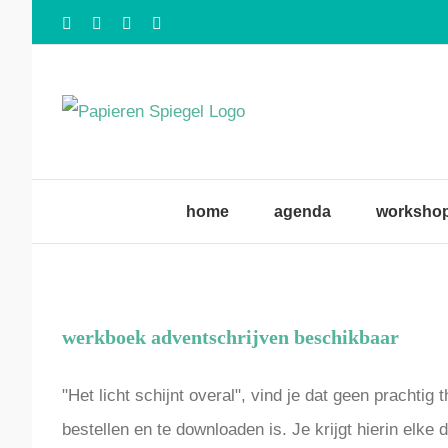
Ga
Facebook
X
Instagram
Pinterest
naar
inhoud
home
agenda
workshop
werkboek adventschrijven beschikbaar
"Het licht schijnt overal", vind je dat geen pracht
bestellen en te downloaden is. Je krijgt hierin elke 