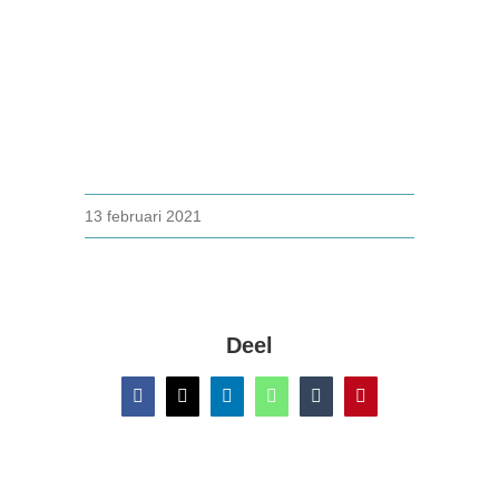
13 februari 2021
Deel
Facebook
X
LinkedIn
WhatsApp
Tumblr
Pinterest