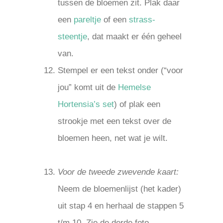
tussen de bloemen zit. Plak daar
een
pareltje
of een
strass-
steentje
, dat maakt er één geheel
van.
Stempel er een tekst onder (“voor
jou” komt uit de
Hemelse
Hortensia’s set
) of plak een
strookje met een tekst over de
bloemen heen, net wat je wilt.
.
Voor de tweede zwevende kaart:
Neem de bloemenlijst (het kader)
uit stap 4 en herhaal de stappen 5
t/m 10. Zie de derde foto