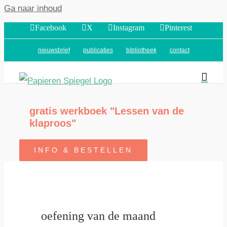
Ga naar inhoud
Facebook
X
Instagram
Pinterest
nieuwsbrief
publicaties
bibliotheek
contact
gratis werkboek "Lessen van de
klaproos"
INFO & BESTELLEN
oefening van de maand