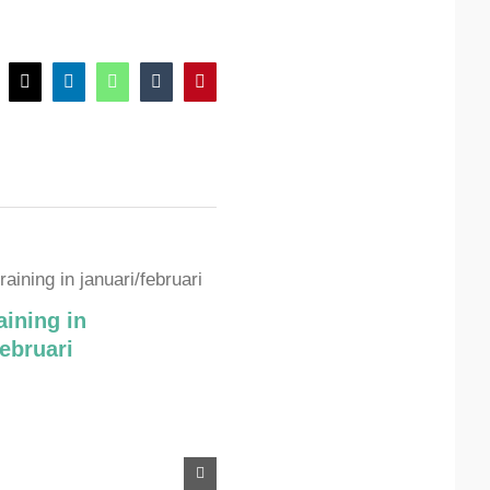
cebook
X
LinkedIn
WhatsApp
Tumblr
Pinterest
aining in
februari