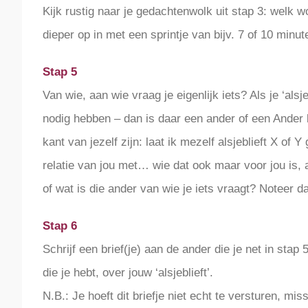
Kijk rustig naar je gedachtenwolk uit stap 3: welk w
dieper op in met een sprintje van bijv. 7 of 10 minu
Stap 5
Van wie, aan wie vraag je eigenlijk iets? Als je ‘alsje
nodig hebben – dan is daar een ander of een Ander 
kant van jezelf zijn: laat ik mezelf alsjeblieft X of Y 
relatie van jou met… wie dat ook maar voor jou is, 
of wat is die ander van wie je iets vraagt? Noteer daa
Stap 6
Schrijf een brief(je) aan de ander die je net in st
die je hebt, over jouw ‘alsjeblieft’.
N.B.: Je hoeft dit briefje niet echt te versturen, mis