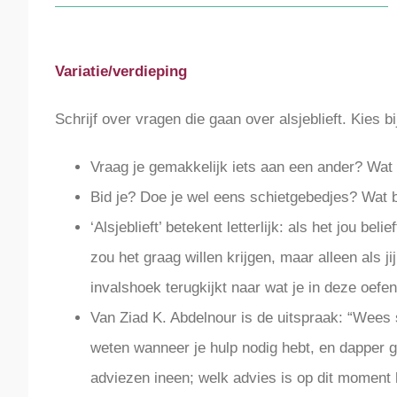
Variatie/verdieping
Schrijf over vragen die gaan over alsjeblieft. Kies b
Vraag je gemakkelijk iets aan een ander? Wat 
Bid je? Doe je wel eens schietgebedjes? Wat b
‘Alsjeblieft’ betekent letterlijk: als het jou be
zou het graag willen krijgen, maar alleen als ji
invalshoek terugkijkt naar wat je in deze oefe
Van Ziad K. Abdelnour is de uitspraak: “Wees 
weten wanneer je hulp nodig hebt, en dapper ge
adviezen ineen; welk advies is op dit moment 