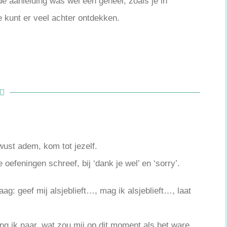
 de aanleiding was wel één geheel, zoals je in
 kunt er veel achter ontdekken.
ewust adem, kom tot jezelf.
e oefeningen schreef, bij ‘dank je wel’ en ‘sorry’.
raag: geef mij alsjeblieft…, mag ik alsjeblieft…, laat
lang ik naar, wat zou mij op dit moment als het ware