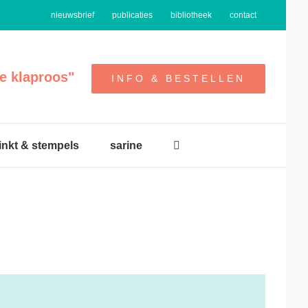
nieuwsbrief
publicaties
bibliotheek
contact
e klaproos"
INFO & BESTELLEN
 inkt & stempels
sarine