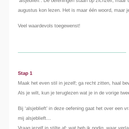
‘alsjeblieft’. De oefeningen staan op zichzelf, maar
afbeelding
augustus kon lezen. Het is maar één woord, maar je
Veel waardevols toegewenst!
Stap 1
Maak het even stil in jezelf; ga recht zitten, haal b
Als je wilt, kun je teruglezen wat je in de vorige twe
Bij ‘alsjeblieft’ in deze oefening gaat het over een v
mij alsjeblieft…
Vraag jezelf in stilte af: wat heb ik nodig, waar ver