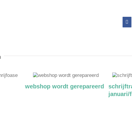
Fa
n
webshop wordt gerepareerd
schrijftr
januari/