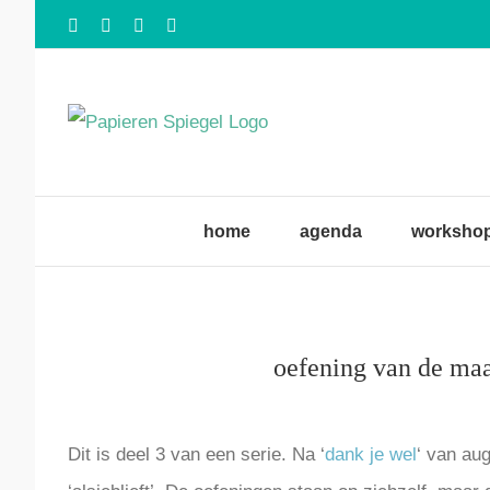
Ga
Facebook
X
Instagram
Pinterest
naar
inhoud
home
agenda
workshop
oefening van de maan
Bekijk
Dit is deel 3 van een serie. Na ‘
dank je wel
‘ van aug
grotere