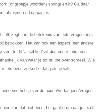
oord (of groepje woorden) springt eruit? Ga daar
ten, al mijmerend op papier.
blieft’ zegt – in de betekenis van: iets vragen, iets
bij betrokken. Het kan ook een aspect, een andere
geven. In dit ‘alsjeblieft’ zit dus een relatie: een
afhankelijk van waar je tot nu toe over schreef. Wie
r iets over, zo kort of lang als je wilt.
ap 5 benoemd hebt, over de noden/verlangens/vragen
schien kan dat niet eens, het gaat erom dat je jezelf